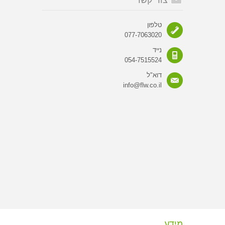
צור קשר
טלפון
077-7063020
נייד
054-7515524
דוא"ל
info@flw.co.il
מידע