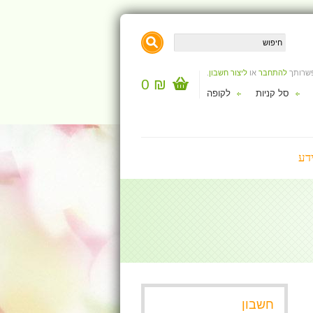
פשרותך
להתחבר
או
ליצור חשבון
.
₪ 0
סל קניות
לקופה
דע
חשבון