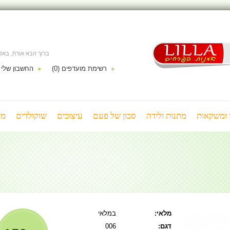
ברוך הבא אורח, בא
רשימת מועדפים (0)
החשבון שלי
ן ומשקאות
מתנות ולידה
סבון של פעם
עיצובים
שוקולדים
מי
מלאי:
במלאי
דגם:
006