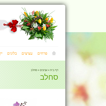
פרחים
עציצים
בלונים
יי
דף בית
»
עציצים
»
סחלב
סחלב