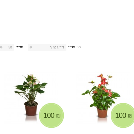
מיין עפ"י:
מציג:
דירוג נמוך
50
100
100
₪
₪